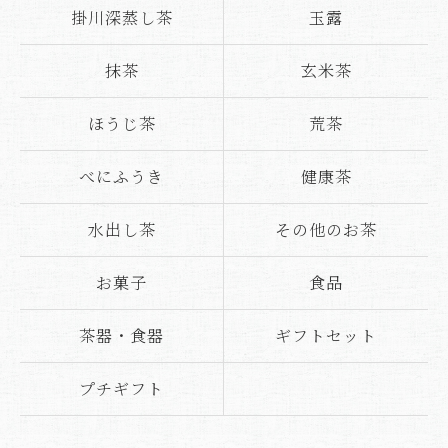
掛川深蒸し茶
玉露
抹茶
玄米茶
ほうじ茶
荒茶
べにふうき
健康茶
水出し茶
その他のお茶
お菓子
食品
茶器・食器
ギフトセット
プチギフト